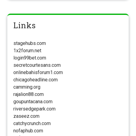
Links
stagehubs.com
1x2forum.net
login99bet.com
secretcourtesans.com
onlinebahisforum1.com
chicagoheadline.com
camming.org
rajalion88.com
goupuntacana.com
riversedgepark.com
zaseez.com
catchycrunch.com
nofaphub.com