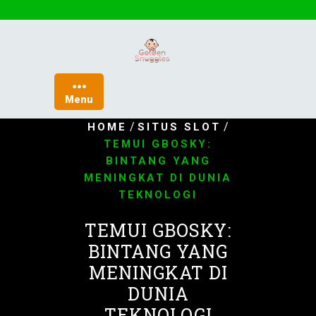
Skip
to
content
Menu
/
/
HOME
SITUS SLOT
TEMUI GBOSKY:
BINTANG YANG
MENINGKAT DI DUNIA
TEKNOLOGI
TEMUI GBOSKY:
BINTANG YANG
MENINGKAT DI
DUNIA
TEKNOLOGI