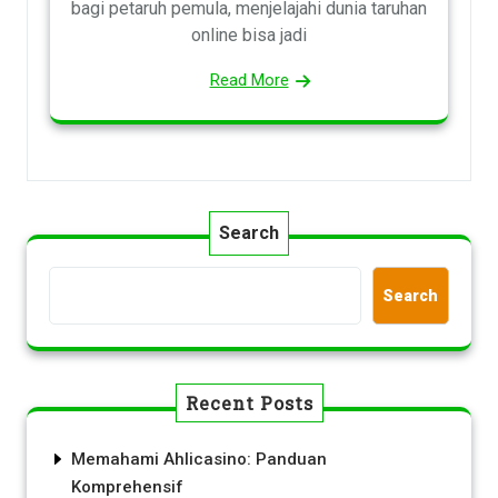
bagi petaruh pemula, menjelajahi dunia taruhan
online bisa jadi
Read More
Search
Search
Recent Posts
Memahami Ahlicasino: Panduan
Komprehensif