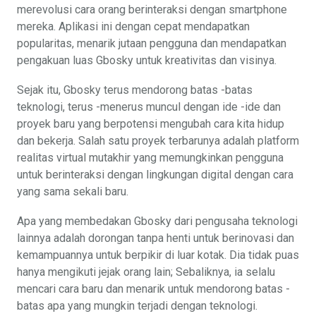
merevolusi cara orang berinteraksi dengan smartphone
mereka. Aplikasi ini dengan cepat mendapatkan
popularitas, menarik jutaan pengguna dan mendapatkan
pengakuan luas Gbosky untuk kreativitas dan visinya.
Sejak itu, Gbosky terus mendorong batas -batas
teknologi, terus -menerus muncul dengan ide -ide dan
proyek baru yang berpotensi mengubah cara kita hidup
dan bekerja. Salah satu proyek terbarunya adalah platform
realitas virtual mutakhir yang memungkinkan pengguna
untuk berinteraksi dengan lingkungan digital dengan cara
yang sama sekali baru.
Apa yang membedakan Gbosky dari pengusaha teknologi
lainnya adalah dorongan tanpa henti untuk berinovasi dan
kemampuannya untuk berpikir di luar kotak. Dia tidak puas
hanya mengikuti jejak orang lain; Sebaliknya, ia selalu
mencari cara baru dan menarik untuk mendorong batas -
batas apa yang mungkin terjadi dengan teknologi.