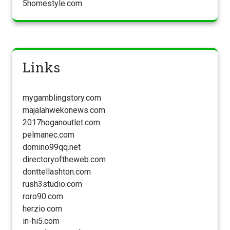
5homestyle.com
Links
mygamblingstory.com
majalahwekonews.com
2017hoganoutlet.com
pelmanec.com
domino99qq.net
directoryoftheweb.com
donttellashton.com
rush3studio.com
roro90.com
herzio.com
in-hi5.com