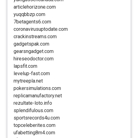
articlehorizone.com
yuqqbbzp.com
7betagents6.com
coronavirusuptodate.com
crackinstreams.com
gadgetspak.com
gearsngadget.com
hireseodoctor.com
lapsfit.com
levelup-fast.com
mytreepla.net
pokersimulations.com
replicamanufactory.net
rezultate-loto.info
splendifulous.com
sportsrecords4u.com
topceleberites.com
ufabetting8m4.com