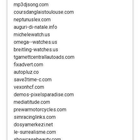
mp3djsong.com
coursdanglaistoulouse.com
neptunuslex.com
auguri-di-natale.info
michelewatch.us
omega--watches.us
breitling-watches.us
tgarnettcentrallautoads.com
fixadvert.com
autopluz.co
save3time-c.com
vexonhcf.com
demos-pixelsparadise.com
mediatitude.com
prewarmotorcycles.com
simracinglinks.com
dosyamerkezi.net
le-surrealisme.com
showcasebeauty.com