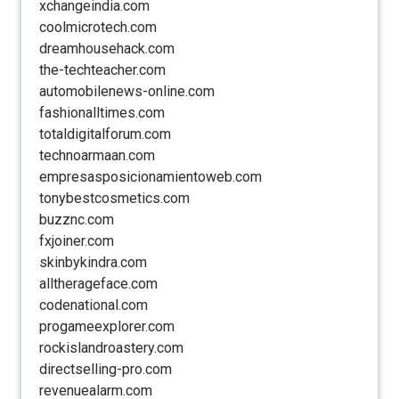
xchangeindia.com
coolmicrotech.com
dreamhousehack.com
the-techteacher.com
automobilenews-online.com
fashionalltimes.com
totaldigitalforum.com
technoarmaan.com
empresasposicionamientoweb.com
tonybestcosmetics.com
buzznc.com
fxjoiner.com
skinbykindra.com
alltherageface.com
codenational.com
progameexplorer.com
rockislandroastery.com
directselling-pro.com
revenuealarm.com