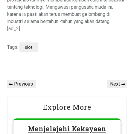
tentang teknologi. Mengawasi pengusaha muda ini,
karena ia pasti akan terus membuat gelombang di
industri selama bertahun -tahun yang akan datang.
[ad_2]
Tags:
slot
Post
navigation
Previous
Next
Previous
Next
Post
Post
Explore More
Menjelajahi Kekayaan