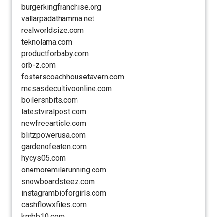
burgerkingfranchise.org
vallarpadathamma.net
realworldsize.com
teknolama.com
productforbaby.com
orb-z.com
fosterscoachhousetavern.com
mesasdecultivoonline.com
boilersnbits.com
latestviralpost.com
newfreearticle.com
blitzpowerusa.com
gardenofeaten.com
hycys05.com
onemoremilerunning.com
snowboardsteez.com
instagrambioforgirls.com
cashflowxfiles.com
kmbb10.com