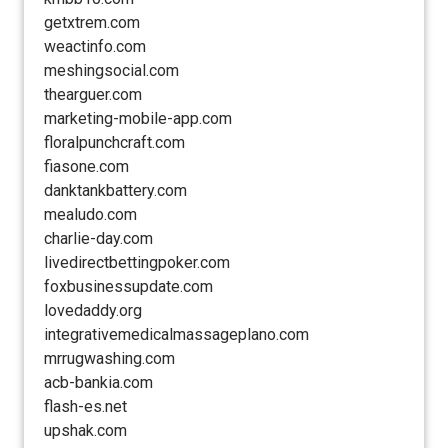
getxtrem.com
weactinfo.com
meshingsocial.com
thearguer.com
marketing-mobile-app.com
floralpunchcraft.com
fiasone.com
danktankbattery.com
mealudo.com
charlie-day.com
livedirectbettingpoker.com
foxbusinessupdate.com
lovedaddy.org
integrativemedicalmassageplano.com
mrrugwashing.com
acb-bankia.com
flash-es.net
upshak.com