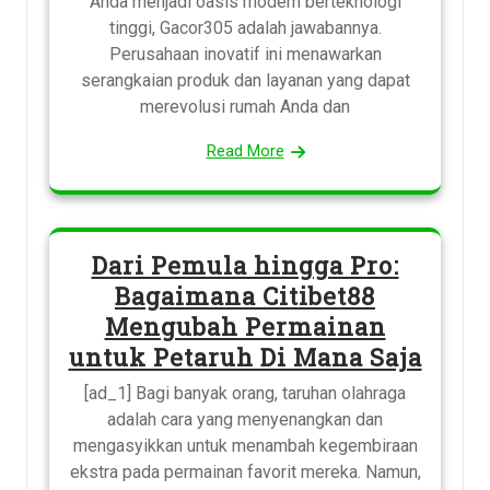
Anda menjadi oasis modern berteknologi
tinggi, Gacor305 adalah jawabannya.
Perusahaan inovatif ini menawarkan
serangkaian produk dan layanan yang dapat
merevolusi rumah Anda dan
Read More
Dari Pemula hingga Pro:
Bagaimana Citibet88
Mengubah Permainan
untuk Petaruh Di Mana Saja
[ad_1] Bagi banyak orang, taruhan olahraga
adalah cara yang menyenangkan dan
mengasyikkan untuk menambah kegembiraan
ekstra pada permainan favorit mereka. Namun,