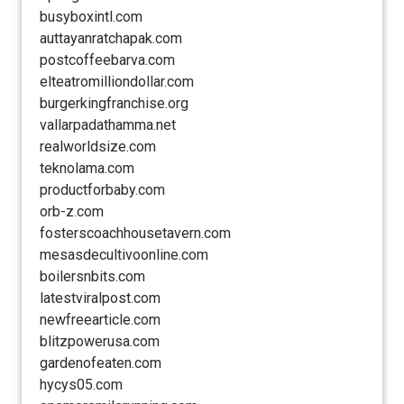
busyboxintl.com
auttayanratchapak.com
postcoffeebarva.com
elteatromilliondollar.com
burgerkingfranchise.org
vallarpadathamma.net
realworldsize.com
teknolama.com
productforbaby.com
orb-z.com
fosterscoachhousetavern.com
mesasdecultivoonline.com
boilersnbits.com
latestviralpost.com
newfreearticle.com
blitzpowerusa.com
gardenofeaten.com
hycys05.com