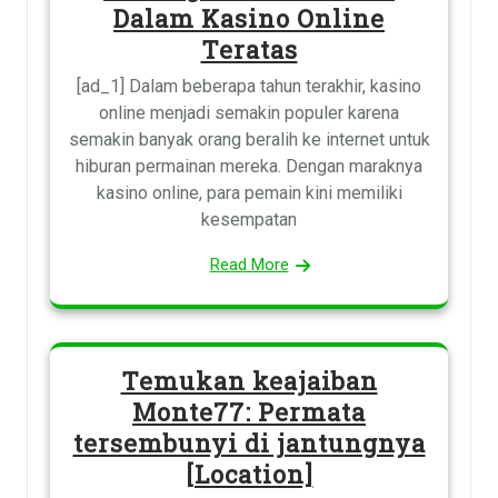
Dalam Kasino Online
Teratas
[ad_1] Dalam beberapa tahun terakhir, kasino
online menjadi semakin populer karena
semakin banyak orang beralih ke internet untuk
hiburan permainan mereka. Dengan maraknya
kasino online, para pemain kini memiliki
kesempatan
Read More
Temukan keajaiban
Monte77: Permata
tersembunyi di jantungnya
[Location]