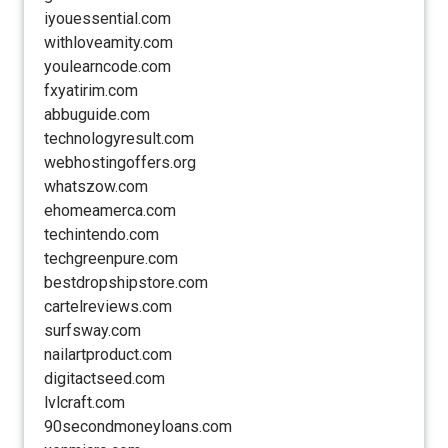
iyouessential.com
withloveamity.com
youlearncode.com
fxyatirim.com
abbuguide.com
technologyresult.com
webhostingoffers.org
whatszow.com
ehomeamerca.com
techintendo.com
techgreenpure.com
bestdropshipstore.com
cartelreviews.com
surfsway.com
nailartproduct.com
digitactseed.com
lvlcraft.com
90secondmoneyloans.com