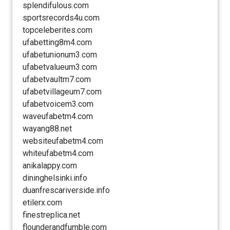
splendifulous.com
sportsrecords4u.com
topceleberites.com
ufabetting8m4.com
ufabetunionum3.com
ufabetvalueum3.com
ufabetvaultm7.com
ufabetvillageum7.com
ufabetvoicem3.com
waveufabetm4.com
wayang88.net
websiteufabetm4.com
whiteufabetm4.com
anikalappy.com
dininghelsinki.info
duanfrescariverside.info
etilerx.com
finestreplica.net
flounderandfumble.com