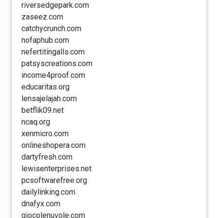
riversedgepark.com
zaseez.com
catchycrunch.com
nofaphub.com
nefertitingalls.com
patsyscreations.com
income4proof.com
educaritas.org
lensajelajah.com
betflik09.net
ncaq.org
xenmicro.com
onlineshopera.com
dartyfresh.com
lewisenterprises.net
pcsoftwarefree.org
dailylinking.com
dnafyx.com
giocolenuvole.com