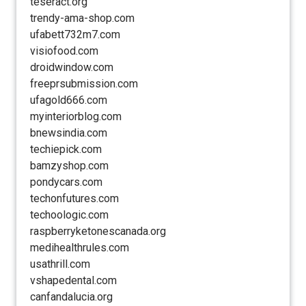
teseract.org
trendy-ama-shop.com
ufabett732m7.com
visiofood.com
droidwindow.com
freeprsubmission.com
ufagold666.com
myinteriorblog.com
bnewsindia.com
techiepick.com
bamzyshop.com
pondycars.com
techonfutures.com
techoologic.com
raspberryketonescanada.org
medihealthrules.com
usathrill.com
vshapedental.com
canfandalucia.org