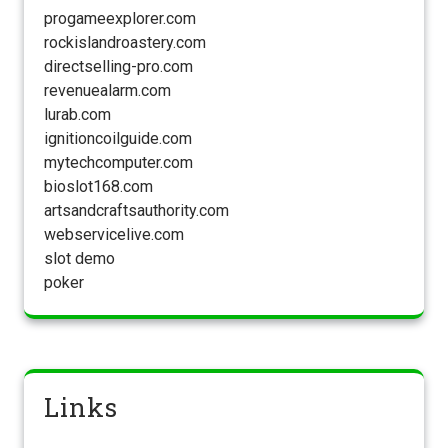
progameexplorer.com
rockislandroastery.com
directselling-pro.com
revenuealarm.com
lurab.com
ignitioncoilguide.com
mytechcomputer.com
bioslot168.com
artsandcraftsauthority.com
webservicelive.com
slot demo
poker
Links