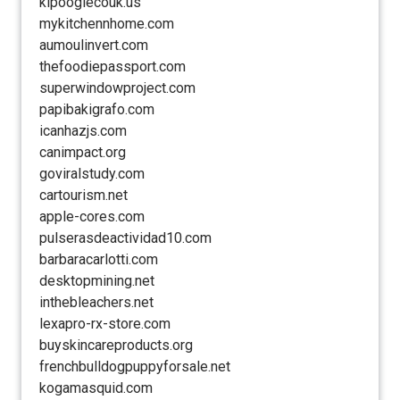
kipooglecouk.us
mykitchennhome.com
aumoulinvert.com
thefoodiepassport.com
superwindowproject.com
papibakigrafo.com
icanhazjs.com
canimpact.org
goviralstudy.com
cartourism.net
apple-cores.com
pulserasdeactividad10.com
barbaracarlotti.com
desktopmining.net
inthebleachers.net
lexapro-rx-store.com
buyskincareproducts.org
frenchbulldogpuppyforsale.net
kogamasquid.com