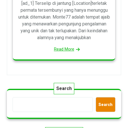
[ad_1] Terselip di jantung [Location]terletak
permata tersembunyi yang hanya menunggu
untuk ditemukan. Monte77 adalah tempat ajaib
yang menawarkan pengunjung pengalaman
yang unik dan tak terlupakan. Dari keindahan
alamnya yang menakjubkan
Read More
Search
Search