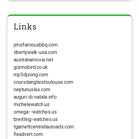
Links
jimsfamousbbq.com
libertywalk-usa.com
australiamovie.net
gizmobird.co.uk
mp3djsong.com
coursdanglaistoulouse.com
neptunuslex.com
auguri-di-natale.info
michelewatch.us
omega--watches.us
breitling-watches.us
tgarnettcentrallautoads.com
fixadvert.com