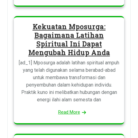
Kekuatan Mposurga:
Bagaimana Latihan
Spiritual Ini Dapat
Mengubah Hidup Anda
[ad_1] Mposurga adalah latihan spiritual ampuh
yang telah digunakan selama berabad-abad
untuk membawa transformasi dan
penyembuhan dalam kehidupan individu.
Praktik kuno ini melibatkan hubungan dengan
energi ilahi alam semesta dan
Read More