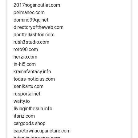
2017hoganoutlet.com
pelmanec.com
domino99qq.net
directoryoftheweb.com
donttellashton.com
rush3studio.com
roro90.com
herzio.com
in-hi5.com
krainafantasy.info
todas-noticias.com
senikartu.com
rusportal.net
watty.io
livinginthesun.info
itsriz.com
cargoods.shop
capetownacupuncture.com