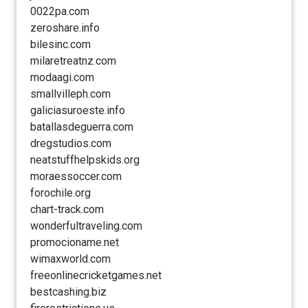
0022pa.com
zeroshare.info
bilesinc.com
milaretreatnz.com
modaagi.com
smallvilleph.com
galiciasuroeste.info
batallasdeguerra.com
dregstudios.com
neatstuffhelpskids.org
moraessoccer.com
forochile.org
chart-track.com
wonderfultraveling.com
promocioname.net
wimaxworld.com
freeonlinecricketgames.net
bestcashing.biz