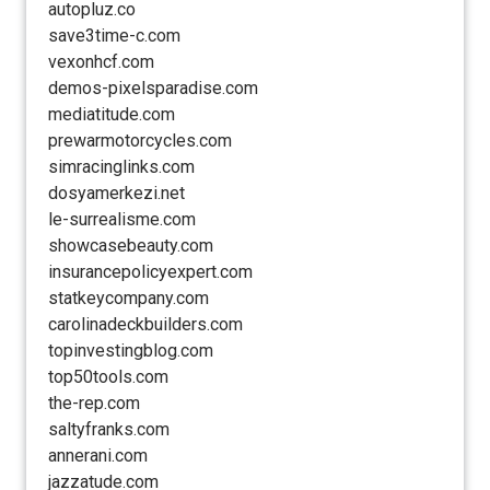
autopluz.co
save3time-c.com
vexonhcf.com
demos-pixelsparadise.com
mediatitude.com
prewarmotorcycles.com
simracinglinks.com
dosyamerkezi.net
le-surrealisme.com
showcasebeauty.com
insurancepolicyexpert.com
statkeycompany.com
carolinadeckbuilders.com
topinvestingblog.com
top50tools.com
the-rep.com
saltyfranks.com
annerani.com
jazzatude.com