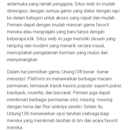
antarmuka yang ramah pengguna. Situs web ini mudah
dinavigasi, dengan semua game yang diatur dengan rapi
ke dalam kategori untuk akses yang cepat dan mudah.
Pemain dapat dengan mudah mencari game favorit
mereka atau menjelajahi yang baru hanya dengan
beberapa klik. Situs web ini juga memiliki desain yang
ramping dan modern yang menarik secara visual,
menciptakan pengalaman bermain yang mulus dan
menyenangkan.
Dalam hal pemilihan game, Unung138 benar -benar
menonjol. Platform ini menawarkan berbagai macam
permainan, termasuk klasik kasino populer seperti poker,
blackjack, roulette, dan baccarat. Pemain juga dapat
menikmati berbagai permainan slot, masing -masing
dengan tema dan fitur uniknya sendiri. Selain itu,
Untung138 menawarkan opsi taruhan olahraga bagi
mereka yang menikmati taruhan di tim dan acara favorit
mereka.