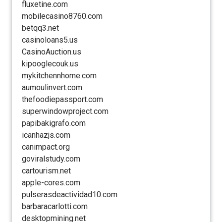
fluxetine.com
mobilecasino8760.com
betqq3.net
casinoloans5.us
CasinoAuction.us
kipooglecouk.us
mykitchennhome.com
aumoulinvert.com
thefoodiepassport.com
superwindowproject.com
papibakigrafo.com
icanhazjs.com
canimpact.org
goviralstudy.com
cartourism.net
apple-cores.com
pulserasdeactividad10.com
barbaracarlotti.com
desktopmining.net