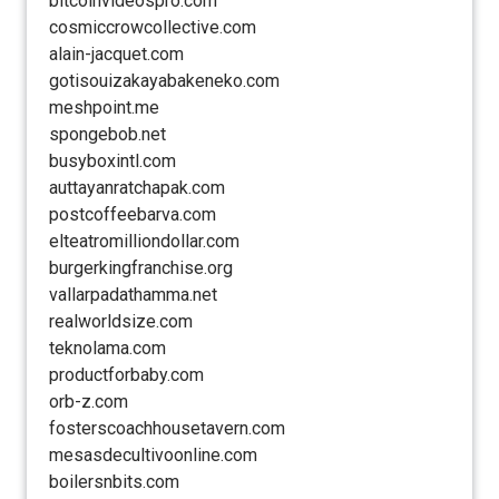
bitcoinvideospro.com
cosmiccrowcollective.com
alain-jacquet.com
gotisouizakayabakeneko.com
meshpoint.me
spongebob.net
busyboxintl.com
auttayanratchapak.com
postcoffeebarva.com
elteatromilliondollar.com
burgerkingfranchise.org
vallarpadathamma.net
realworldsize.com
teknolama.com
productforbaby.com
orb-z.com
fosterscoachhousetavern.com
mesasdecultivoonline.com
boilersnbits.com