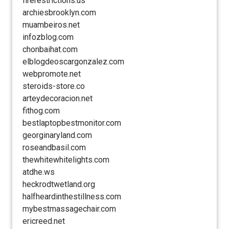
firerestrictions.us
archiesbrooklyn.com
muambeiros.net
infozblog.com
chonbaihat.com
elblogdeoscargonzalez.com
webpromote.net
steroids-store.co
arteydecoracion.net
fithog.com
bestlaptopbestmonitor.com
georginaryland.com
roseandbasil.com
thewhitewhitelights.com
atdhe.ws
heckrodtwetland.org
halfheardinthestillness.com
mybestmassagechair.com
ericreed.net