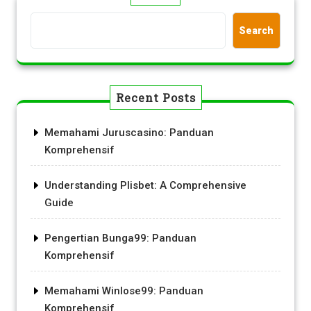
Search
Recent Posts
Memahami Juruscasino: Panduan
Komprehensif
Understanding Plisbet: A Comprehensive
Guide
Pengertian Bunga99: Panduan
Komprehensif
Memahami Winlose99: Panduan
Komprehensif