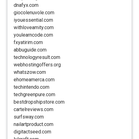
dnafyx.com
giocolenuvole.com
iyouessential.com
withloveamity.com
youlearncode.com
fxyatirim.com
abbuguide.com
technologyresult.com
webhostingoffers.org
whatszow.com
ehomeamerca.com
techintendo.com
techgreenpure.com
bestdropshipstore.com
cartelreviews.com
surfsway.com
nailartproduct.com
digitactseed.com