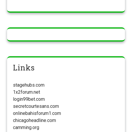
Links
stagehubs.com
1x2forum.net
login99bet.com
secretcourtesans.com
onlinebahisforum1.com
chicagoheadline.com
camming.org