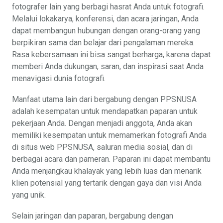
fotografer lain yang berbagi hasrat Anda untuk fotografi.
Melalui lokakarya, konferensi, dan acara jaringan, Anda
dapat membangun hubungan dengan orang-orang yang
berpikiran sama dan belajar dari pengalaman mereka.
Rasa kebersamaan ini bisa sangat berharga, karena dapat
memberi Anda dukungan, saran, dan inspirasi saat Anda
menavigasi dunia fotografi.
Manfaat utama lain dari bergabung dengan PPSNUSA
adalah kesempatan untuk mendapatkan paparan untuk
pekerjaan Anda. Dengan menjadi anggota, Anda akan
memiliki kesempatan untuk memamerkan fotografi Anda
di situs web PPSNUSA, saluran media sosial, dan di
berbagai acara dan pameran. Paparan ini dapat membantu
Anda menjangkau khalayak yang lebih luas dan menarik
klien potensial yang tertarik dengan gaya dan visi Anda
yang unik.
Selain jaringan dan paparan, bergabung dengan