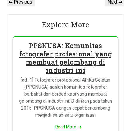
navigation
Previous
Next
Previous
Next
Post
Post
Explore More
PPSNUSA: Komunitas
fotografer profesional yang
membuat gelombang di
industri ini
[ad_1] Fotografer profesional Afrika Selatan
(PPSNUSA) adalah komunitas fotografer
berbakat dan berdedikasi yang membuat
gelombang di industri ini. Didirikan pada tahun
2015, PPSNUSA dengan cepat berkembang
menjadi salah satu organisasi
Read More