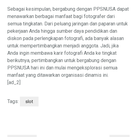
Sebagai kesimpulan, bergabung dengan PPSNUSA dapat
menawarkan berbagai manfaat bagi fotografer dari
semua tingkatan. Dari peluang jaringan dan paparan untuk
pekerjaan Anda hingga sumber daya pendidikan dan
diskon pada perlengkapan fotografi, ada banyak alasan
untuk mempertimbangkan menjadi anggota. Jadi, jika
Anda ingin membawa karir fotografi Anda ke tingkat
berikutnya, pertimbangkan untuk bergabung dengan
PPSNUSA hari ini dan mulai mengeksplorasi semua
manfaat yang ditawarkan organisasi dinamis ini.
[ad_2]
Tags:
slot
Post