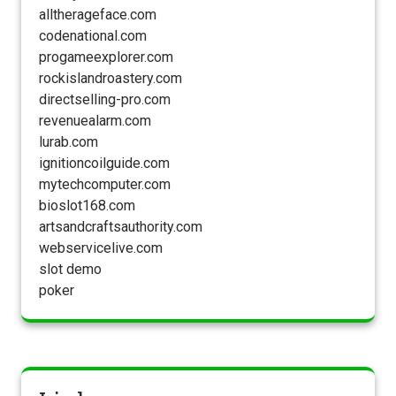
alltherageface.com
codenational.com
progameexplorer.com
rockislandroastery.com
directselling-pro.com
revenuealarm.com
lurab.com
ignitioncoilguide.com
mytechcomputer.com
bioslot168.com
artsandcraftsauthority.com
webservicelive.com
slot demo
poker