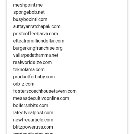
meshpoint.me
spongebob.net
busyboxintl.com
auttayanratchapak.com
postcoffeebarva.com
elteatromilliondollar.com
burgerkingfranchise.org
vallarpadathamma.net
realworldsize.com
teknolama.com
productforbaby.com
orb-z.com
fosterscoachhousetavern.com
mesasdecultivoonline.com
boilersnbits.com
latestviralpost.com
newfreearticle.com
blitzpowerusa.com