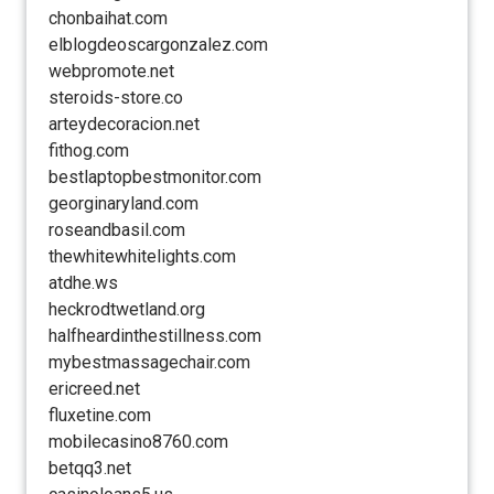
chonbaihat.com
elblogdeoscargonzalez.com
webpromote.net
steroids-store.co
arteydecoracion.net
fithog.com
bestlaptopbestmonitor.com
georginaryland.com
roseandbasil.com
thewhitewhitelights.com
atdhe.ws
heckrodtwetland.org
halfheardinthestillness.com
mybestmassagechair.com
ericreed.net
fluxetine.com
mobilecasino8760.com
betqq3.net