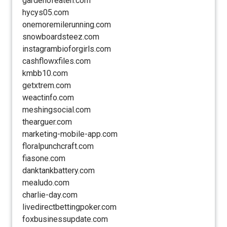
gardenofeaten.com
hycys05.com
onemoremilerunning.com
snowboardsteez.com
instagrambioforgirls.com
cashflowxfiles.com
kmbb10.com
getxtrem.com
weactinfo.com
meshingsocial.com
thearguer.com
marketing-mobile-app.com
floralpunchcraft.com
fiasone.com
danktankbattery.com
mealudo.com
charlie-day.com
livedirectbettingpoker.com
foxbusinessupdate.com