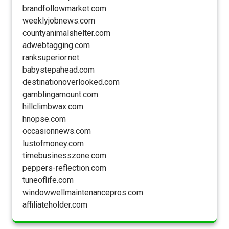
brandfollowmarket.com
weeklyjobnews.com
countyanimalshelter.com
adwebtagging.com
ranksuperior.net
babystepahead.com
destinationoverlooked.com
gamblingamount.com
hillclimbwax.com
hnopse.com
occasionnews.com
lustofmoney.com
timebusinesszone.com
peppers-reflection.com
tuneoflife.com
windowwellmaintenancepros.com
affiliateholder.com