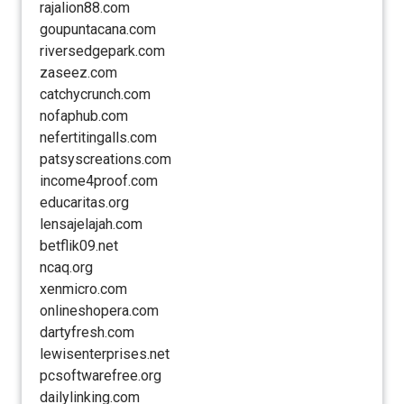
rajalion88.com
goupuntacana.com
riversedgepark.com
zaseez.com
catchycrunch.com
nofaphub.com
nefertitingalls.com
patsyscreations.com
income4proof.com
educaritas.org
lensajelajah.com
betflik09.net
ncaq.org
xenmicro.com
onlineshopera.com
dartyfresh.com
lewisenterprises.net
pcsoftwarefree.org
dailylinking.com