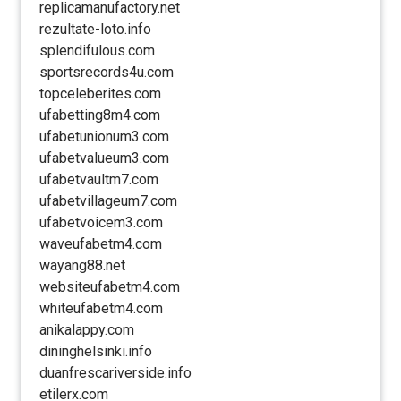
replicamanufactory.net
rezultate-loto.info
splendifulous.com
sportsrecords4u.com
topceleberites.com
ufabetting8m4.com
ufabetunionum3.com
ufabetvalueum3.com
ufabetvaultm7.com
ufabetvillageum7.com
ufabetvoicem3.com
waveufabetm4.com
wayang88.net
websiteufabetm4.com
whiteufabetm4.com
anikalappy.com
dininghelsinki.info
duanfrescariverside.info
etilerx.com