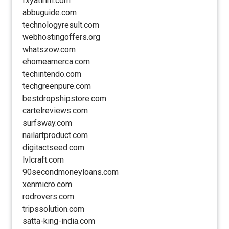
fxyatirim.com
abbuguide.com
technologyresult.com
webhostingoffers.org
whatszow.com
ehomeamerca.com
techintendo.com
techgreenpure.com
bestdropshipstore.com
cartelreviews.com
surfsway.com
nailartproduct.com
digitactseed.com
lvlcraft.com
90secondmoneyloans.com
xenmicro.com
rodrovers.com
tripssolution.com
satta-king-india.com