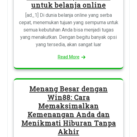
untuk belanja online
[ad_1] Di dunia belanja online yang serba
cepat, menemukan tujuan yang sempurna untuk
semua kebutuhan Anda bisa menjadi tugas
yang menakutkan. Dengan begitu banyak opsi
yang tersedia, akan sangat luar
Read More
Menang Besar dengan
Win88: Cara
Memaksimalkan
Kemenangan Anda dan
Menikmati Hiburan Tanpa
Akhir