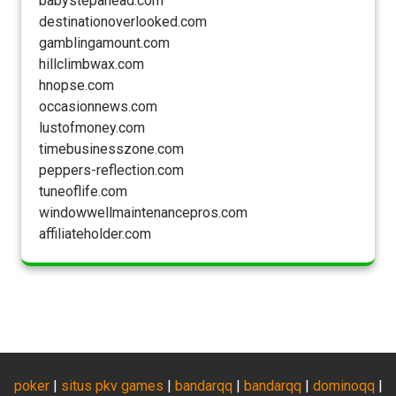
babystepahead.com
destinationoverlooked.com
gamblingamount.com
hillclimbwax.com
hnopse.com
occasionnews.com
lustofmoney.com
timebusinesszone.com
peppers-reflection.com
tuneoflife.com
windowwellmaintenancepros.com
affiliateholder.com
poker
|
situs pkv games
|
bandarqq
|
bandarqq
|
dominoqq
|