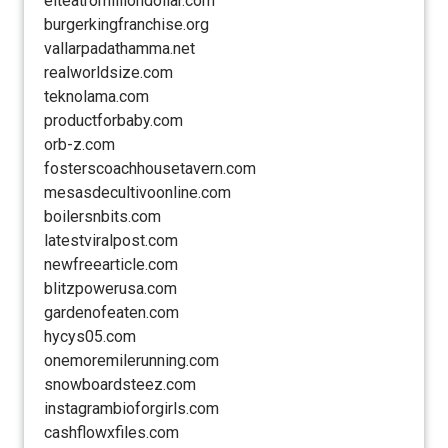
elteatromilliondollar.com
burgerkingfranchise.org
vallarpadathamma.net
realworldsize.com
teknolama.com
productforbaby.com
orb-z.com
fosterscoachhousetavern.com
mesasdecultivoonline.com
boilersnbits.com
latestviralpost.com
newfreearticle.com
blitzpowerusa.com
gardenofeaten.com
hycys05.com
onemoremilerunning.com
snowboardsteez.com
instagrambioforgirls.com
cashflowxfiles.com