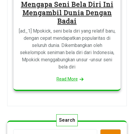
Mengapa Seni Bela Diri Ini
Mengambil Dunia Dengan
Badai
[ad_1] Mpokick, seni bela diri yang relatif baru,
dengan cepat mendapatkan popularitas di
seluruh dunia. Dikembangkan oleh
sekelompok seniman bela diri dari Indonesia,
Mpokick menggabungkan unsur -unsur seni
bela diri
Read More
Search