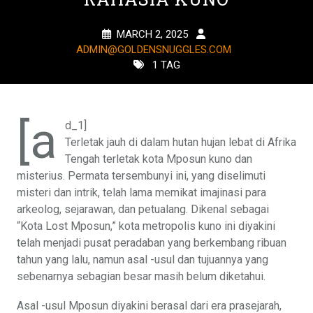
MARCH 2, 2025
ADMIN@GOLDENSNUGGLES.COM
1 TAG
[a
d_1]
Terletak jauh di dalam hutan hujan lebat di Afrika
Tengah terletak kota Mposun kuno dan
misterius. Permata tersembunyi ini, yang diselimuti
misteri dan intrik, telah lama memikat imajinasi para
arkeolog, sejarawan, dan petualang. Dikenal sebagai
“Kota Lost Mposun,” kota metropolis kuno ini diyakini
telah menjadi pusat peradaban yang berkembang ribuan
tahun yang lalu, namun asal -usul dan tujuannya yang
sebenarnya sebagian besar masih belum diketahui.
Asal -usul Mposun diyakini berasal dari era prasejarah,