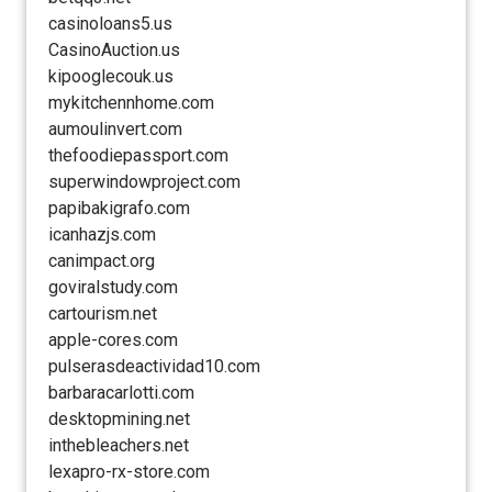
casinoloans5.us
CasinoAuction.us
kipooglecouk.us
mykitchennhome.com
aumoulinvert.com
thefoodiepassport.com
superwindowproject.com
papibakigrafo.com
icanhazjs.com
canimpact.org
goviralstudy.com
cartourism.net
apple-cores.com
pulserasdeactividad10.com
barbaracarlotti.com
desktopmining.net
inthebleachers.net
lexapro-rx-store.com