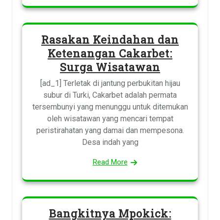
Rasakan Keindahan dan
Ketenangan Cakarbet:
Surga Wisatawan
[ad_1] Terletak di jantung perbukitan hijau
subur di Turki, Cakarbet adalah permata
tersembunyi yang menunggu untuk ditemukan
oleh wisatawan yang mencari tempat
peristirahatan yang damai dan mempesona.
Desa indah yang
Read More
Bangkitnya Mpokick: