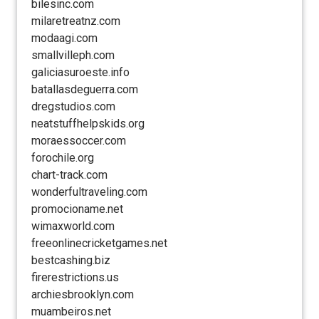
bilesinc.com
milaretreatnz.com
modaagi.com
smallvilleph.com
galiciasuroeste.info
batallasdeguerra.com
dregstudios.com
neatstuffhelpskids.org
moraessoccer.com
forochile.org
chart-track.com
wonderfultraveling.com
promocioname.net
wimaxworld.com
freeonlinecricketgames.net
bestcashing.biz
firerestrictions.us
archiesbrooklyn.com
muambeiros.net