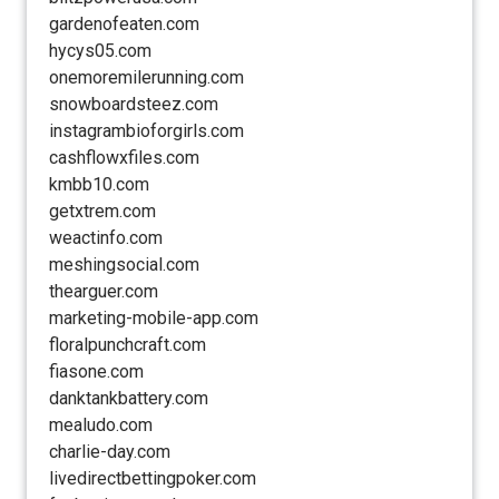
gardenofeaten.com
hycys05.com
onemoremilerunning.com
snowboardsteez.com
instagrambioforgirls.com
cashflowxfiles.com
kmbb10.com
getxtrem.com
weactinfo.com
meshingsocial.com
thearguer.com
marketing-mobile-app.com
floralpunchcraft.com
fiasone.com
danktankbattery.com
mealudo.com
charlie-day.com
livedirectbettingpoker.com