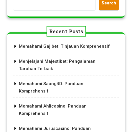
Search
Recent Posts
Memahami Gajibet: Tinjauan Komprehensif
Menjelajahi Majestibet: Pengalaman
Taruhan Terbaik
Memahami Saung4D: Panduan
Komprehensif
Memahami Ahlicasino: Panduan
Komprehensif
Memahami Juruscasino: Panduan