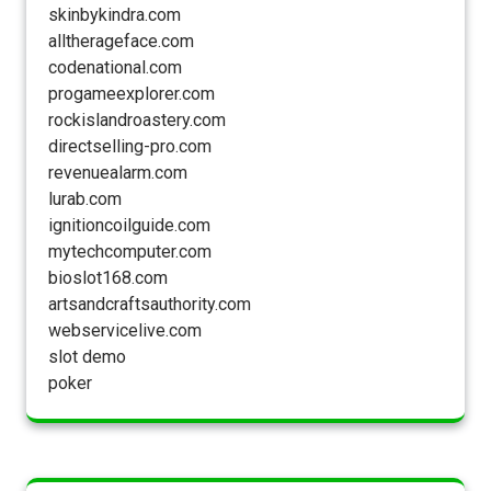
skinbykindra.com
alltherageface.com
codenational.com
progameexplorer.com
rockislandroastery.com
directselling-pro.com
revenuealarm.com
lurab.com
ignitioncoilguide.com
mytechcomputer.com
bioslot168.com
artsandcraftsauthority.com
webservicelive.com
slot demo
poker