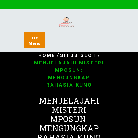
Skip
to
content
Menu
/
/
HOME
SITUS SLOT
MENJELAJAHI MISTERI
MPOSUN:
MENGUNGKAP
RAHASIA KUNO
MENJELAJAHI
MISTERI
MPOSUN:
MENGUNGKAP
RAHASIA KUNO