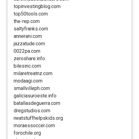
topinvestingblog.com
top50tools.com
the-rep.com
saltyfranks.com
annerani.com
jazzatude.com
0022pa.com
zeroshare.info
bilesinc.com
milaretreatnz.com
modaagi.com
smallvilleph.com
galiciasuroeste.info
batallasdeguerra.com
dregstudios.com
neatstuffhelpskids.org
moraessoccer.com
forochile.org