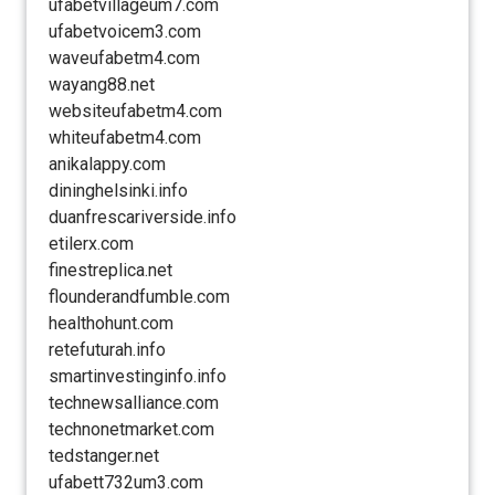
ufabetvillageum7.com
ufabetvoicem3.com
waveufabetm4.com
wayang88.net
websiteufabetm4.com
whiteufabetm4.com
anikalappy.com
dininghelsinki.info
duanfrescariverside.info
etilerx.com
finestreplica.net
flounderandfumble.com
healthohunt.com
retefuturah.info
smartinvestinginfo.info
technewsalliance.com
technonetmarket.com
tedstanger.net
ufabett732um3.com