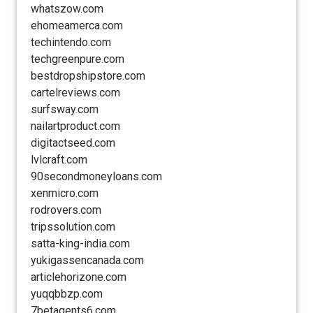
whatszow.com
ehomeamerca.com
techintendo.com
techgreenpure.com
bestdropshipstore.com
cartelreviews.com
surfsway.com
nailartproduct.com
digitactseed.com
lvlcraft.com
90secondmoneyloans.com
xenmicro.com
rodrovers.com
tripssolution.com
satta-king-india.com
yukigassencanada.com
articlehorizone.com
yuqqbbzp.com
7betagents6.com