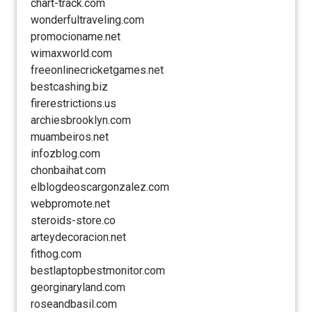
chart-track.com
wonderfultraveling.com
promocioname.net
wimaxworld.com
freeonlinecricketgames.net
bestcashing.biz
firerestrictions.us
archiesbrooklyn.com
muambeiros.net
infozblog.com
chonbaihat.com
elblogdeoscargonzalez.com
webpromote.net
steroids-store.co
arteydecoracion.net
fithog.com
bestlaptopbestmonitor.com
georginaryland.com
roseandbasil.com