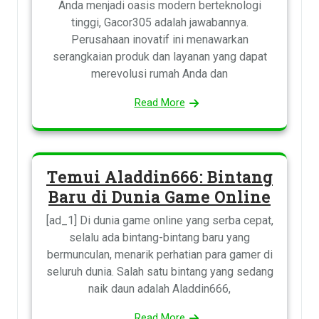
Anda menjadi oasis modern berteknologi
tinggi, Gacor305 adalah jawabannya.
Perusahaan inovatif ini menawarkan
serangkaian produk dan layanan yang dapat
merevolusi rumah Anda dan
Read More
Temui Aladdin666: Bintang
Baru di Dunia Game Online
[ad_1] Di dunia game online yang serba cepat,
selalu ada bintang-bintang baru yang
bermunculan, menarik perhatian para gamer di
seluruh dunia. Salah satu bintang yang sedang
naik daun adalah Aladdin666,
Read More