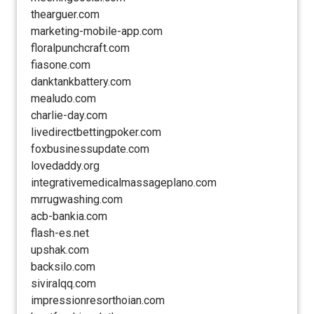
thearguer.com
marketing-mobile-app.com
floralpunchcraft.com
fiasone.com
danktankbattery.com
mealudo.com
charlie-day.com
livedirectbettingpoker.com
foxbusinessupdate.com
lovedaddy.org
integrativemedicalmassageplano.com
mrrugwashing.com
acb-bankia.com
flash-es.net
upshak.com
backsilo.com
siviralqq.com
impressionresorthoian.com