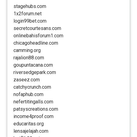
stagehubs.com
1x2forum.net
login99bet.com
secretcourtesans.com
onlinebahisforum1.com
chicagoheadline.com
camming.org
rajalion88.com
goupuntacana.com
riversedgepark.com
zaseez.com
catchycrunch.com
nofaphub.com
nefertitingalls.com
patsyscreations.com
income4proof.com
educaritas.org
lensajelajah.com