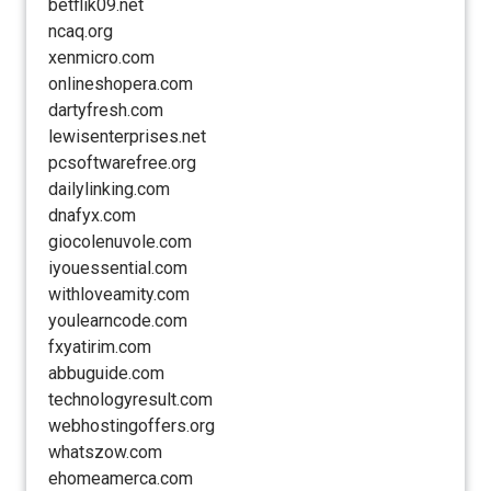
betflik09.net
ncaq.org
xenmicro.com
onlineshopera.com
dartyfresh.com
lewisenterprises.net
pcsoftwarefree.org
dailylinking.com
dnafyx.com
giocolenuvole.com
iyouessential.com
withloveamity.com
youlearncode.com
fxyatirim.com
abbuguide.com
technologyresult.com
webhostingoffers.org
whatszow.com
ehomeamerca.com