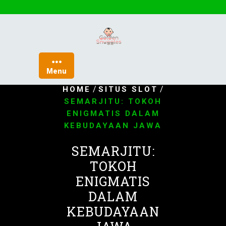
Skip
to
content
Menu
/
/
HOME
SITUS SLOT
SEMARJITU: TOKOH
ENIGMATIS DALAM
KEBUDAYAAN JAWA
SEMARJITU:
TOKOH
ENIGMATIS
DALAM
KEBUDAYAAN