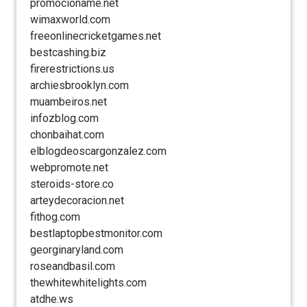
promocioname.net
wimaxworld.com
freeonlinecricketgames.net
bestcashing.biz
firerestrictions.us
archiesbrooklyn.com
muambeiros.net
infozblog.com
chonbaihat.com
elblogdeoscargonzalez.com
webpromote.net
steroids-store.co
arteydecoracion.net
fithog.com
bestlaptopbestmonitor.com
georginaryland.com
roseandbasil.com
thewhitewhitelights.com
atdhe.ws