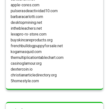
apple-cores.com
pulserasdeactividad10.com
barbaracarlotti.com
desktopmining.net
inthebleachers.net
lexapro-rx-store.com
buyskincareproducts.org
frenchbulldogpuppyforsale.net
kogamasquid.com
themultiplicationtablechart.com
casinoglamour.org
dextercoin.io
christianarticledirectory.org
5homestyle.com