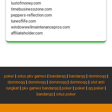
lustofmoney.com
timebusinesszone.com
peppers-reflection.com
tuneoflife.com
windowwellmaintenancepros.com
affiliateholder.com
poker
|
situs pkv games
|
bandarqq
|
bandarqq
|
dominoqq
|
dominoqq
|
dominoqq
|
dominoqq
|
dominoqq
|
slot anti
rungkat
|
pkv games bandarqq
|
poker
|
poker
|
qq poker
|
bandarqq
|
situs poker