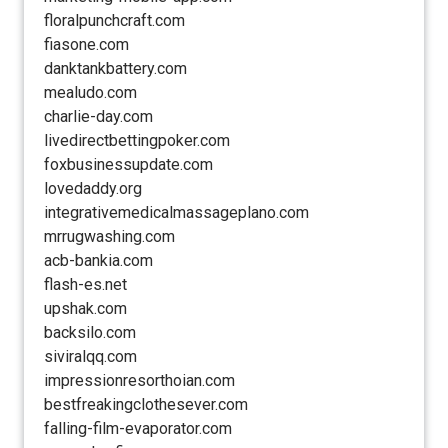
floralpunchcraft.com
fiasone.com
danktankbattery.com
mealudo.com
charlie-day.com
livedirectbettingpoker.com
foxbusinessupdate.com
lovedaddy.org
integrativemedicalmassageplano.com
mrrugwashing.com
acb-bankia.com
flash-es.net
upshak.com
backsilo.com
siviralqq.com
impressionresorthoian.com
bestfreakingclothesever.com
falling-film-evaporator.com