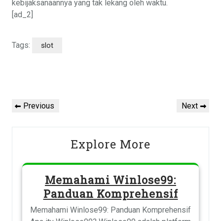
kebijaksanaannya yang tak lekang oleh waktu.
[ad_2]
Tags:
slot
Post
navigation
Previous
Next
Previous
Next
Post
Post
Explore More
Memahami Winlose99:
Panduan Komprehensif
Memahami Winlose99: Panduan Komprehensif