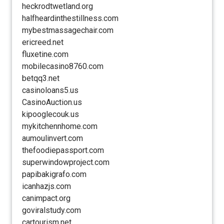
heckrodtwetland.org
halfheardinthestillness.com
mybestmassagechair.com
ericreed.net
fluxetine.com
mobilecasino8760.com
betqq3.net
casinoloans5.us
CasinoAuction.us
kipooglecouk.us
mykitchennhome.com
aumoulinvert.com
thefoodiepassport.com
superwindowproject.com
papibakigrafo.com
icanhazjs.com
canimpact.org
goviralstudy.com
cartourism.net