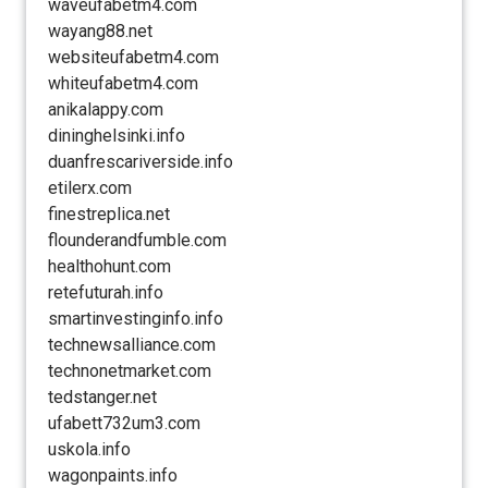
waveufabetm4.com
wayang88.net
websiteufabetm4.com
whiteufabetm4.com
anikalappy.com
dininghelsinki.info
duanfrescariverside.info
etilerx.com
finestreplica.net
flounderandfumble.com
healthohunt.com
retefuturah.info
smartinvestinginfo.info
technewsalliance.com
technonetmarket.com
tedstanger.net
ufabett732um3.com
uskola.info
wagonpaints.info