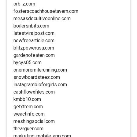
orb-z.com
fosterscoachhousetavern.com
mesasdecultivoonline.com
boilersnbits.com
latestviralpost.com
newfreearticle.com
blitzpowerusa.com
gardenofeaten.com
hycys05.com
onemoremilerunning.com
snowboardsteez.com
instagrambioforgirls.com
cashflowxfiles.com
kmbb10.com
getxtrem.com
weactinfo.com
meshingsocial.com
thearguer.com
marketing-mobile-app.com