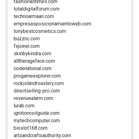
fashionalltimes.com
totaldigitalforum.com
technoarmaan.com
empresasposicionamientoweb.com
tonybestcosmetics.com
buzznc.com
fxjoiner.com
skinbykindra.com
alltherageface.com
codenational.com
progameexplorer.com
rockislandroastery.com
directselling-pro.com
revenuealarm.com
lurab.com
ignitioncoilguide.com
mytechcomputer.com
bioslot168.com
artsandcraftsauthority.com