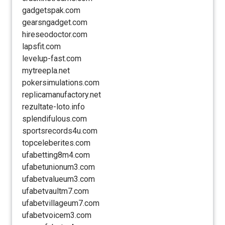
gadgetspak.com
gearsngadget.com
hireseodoctor.com
lapsfit.com
levelup-fast.com
mytreepla.net
pokersimulations.com
replicamanufactory.net
rezultate-loto.info
splendifulous.com
sportsrecords4u.com
topceleberites.com
ufabetting8m4.com
ufabetunionum3.com
ufabetvalueum3.com
ufabetvaultm7.com
ufabetvillageum7.com
ufabetvoicem3.com