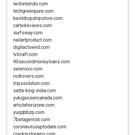
techintendo.com
techgreenpure.com
bestdropshipstore.com
cartelreviews.com
surfsway.com
nailartproduct.com
digitactseed.com
lvlcraft.com
90secondmoneyloans.com
xenmicro.com
rodrovers.com
tripssolution.com
satta-king-india.com
yukigassencanada.com
articlehorizone.com
yuqqbbzp.com
7betagents6.com
coronavirusuptodate.com
crackinstreams.com