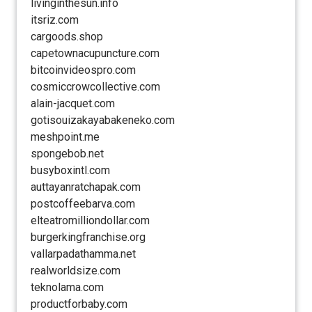
livinginthesun.info
itsriz.com
cargoods.shop
capetownacupuncture.com
bitcoinvideospro.com
cosmiccrowcollective.com
alain-jacquet.com
gotisouizakayabakeneko.com
meshpoint.me
spongebob.net
busyboxintl.com
auttayanratchapak.com
postcoffeebarva.com
elteatromilliondollar.com
burgerkingfranchise.org
vallarpadathamma.net
realworldsize.com
teknolama.com
productforbaby.com