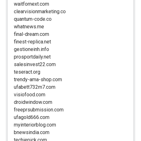
waitfornext.com
clearvisionmarketing.co
quantum-code.co
whatnews.me
final-dream.com
finest-replica.net
gestioneinh.info
prosportdaily.net
salesinvest22.com
teseract.org
trendy-ama-shop.com
ufabett732m7.com
visiofood.com
droidwindow.com
freeprsubmission.com
ufagold666.com
myinteriorblog.com
bnewsindia.com
techiepick.com