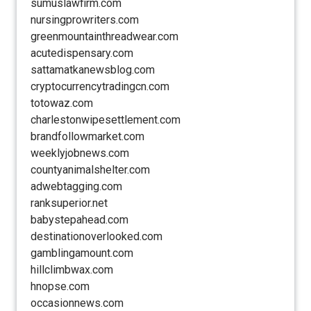
sumuslawfirm.com
nursingprowriters.com
greenmountainthreadwear.com
acutedispensary.com
sattamatkanewsblog.com
cryptocurrencytradingcn.com
totowaz.com
charlestonwipesettlement.com
brandfollowmarket.com
weeklyjobnews.com
countyanimalshelter.com
adwebtagging.com
ranksuperior.net
babystepahead.com
destinationoverlooked.com
gamblingamount.com
hillclimbwax.com
hnopse.com
occasionnews.com