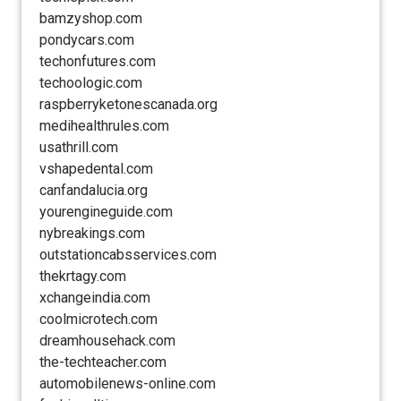
bamzyshop.com
pondycars.com
techonfutures.com
techoologic.com
raspberryketonescanada.org
medihealthrules.com
usathrill.com
vshapedental.com
canfandalucia.org
yourengineguide.com
nybreakings.com
outstationcabsservices.com
thekrtagy.com
xchangeindia.com
coolmicrotech.com
dreamhousehack.com
the-techteacher.com
automobilenews-online.com