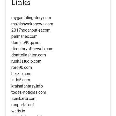
Links
mygamblingstory.com
majalahwekonews.com
2017hoganoutlet.com
pelmanec.com
domino99qq.net
directoryoftheweb.com
donttellashton.com
rush3studio.com
roro90.com
herzio.com
in-hi5.com
krainafantasy.info
todas-noticias.com
senikartu.com
rusportal.net
watty.io