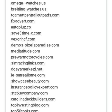
omega--watches.us
breitling-watches.us
tgarnettcentrallautoads.com
fixadvert.com
autopluz.co
save3time-c.com
vexonhcf.com
demos-pixelsparadise.com
mediatitude.com
prewarmotorcycles.com
simracinglinks.com
dosyamerkezi.net
le-surrealisme.com
showcasebeauty.com
insurancepolicyexpert.com
statkeycompany.com
carolinadeckbuilders.com
topinvestingblog.com
top50tools.com