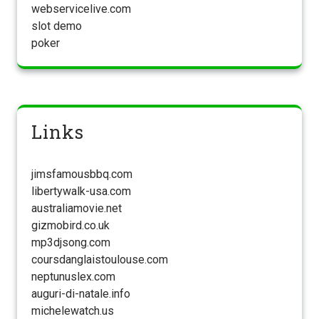
webservicelive.com
slot demo
poker
Links
jimsfamousbbq.com
libertywalk-usa.com
australiamovie.net
gizmobird.co.uk
mp3djsong.com
coursdanglaistoulouse.com
neptunuslex.com
auguri-di-natale.info
michelewatch.us