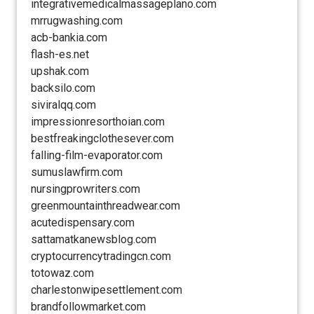
integrativemedicalmassageplano.com
mrrugwashing.com
acb-bankia.com
flash-es.net
upshak.com
backsilo.com
siviralqq.com
impressionresorthoian.com
bestfreakingclothesever.com
falling-film-evaporator.com
sumuslawfirm.com
nursingprowriters.com
greenmountainthreadwear.com
acutedispensary.com
sattamatkanewsblog.com
cryptocurrencytradingcn.com
totowaz.com
charlestonwipesettlement.com
brandfollowmarket.com