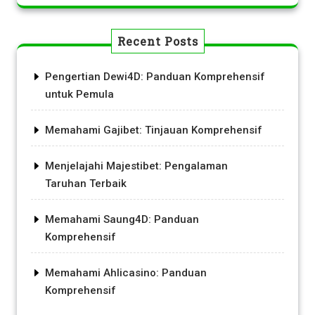
Recent Posts
Pengertian Dewi4D: Panduan Komprehensif
untuk Pemula
Memahami Gajibet: Tinjauan Komprehensif
Menjelajahi Majestibet: Pengalaman
Taruhan Terbaik
Memahami Saung4D: Panduan
Komprehensif
Memahami Ahlicasino: Panduan
Komprehensif