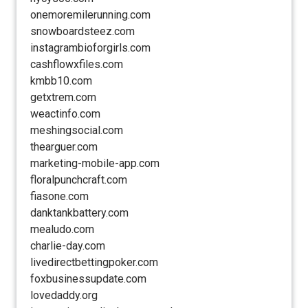
onemoremilerunning.com
snowboardsteez.com
instagrambioforgirls.com
cashflowxfiles.com
kmbb10.com
getxtrem.com
weactinfo.com
meshingsocial.com
thearguer.com
marketing-mobile-app.com
floralpunchcraft.com
fiasone.com
danktankbattery.com
mealudo.com
charlie-day.com
livedirectbettingpoker.com
foxbusinessupdate.com
lovedaddy.org