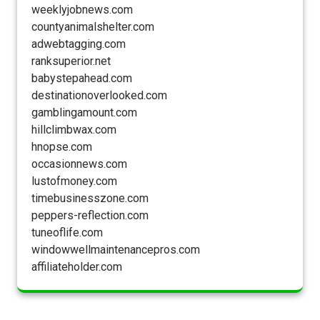
weeklyjobnews.com
countyanimalshelter.com
adwebtagging.com
ranksuperior.net
babystepahead.com
destinationoverlooked.com
gamblingamount.com
hillclimbwax.com
hnopse.com
occasionnews.com
lustofmoney.com
timebusinesszone.com
peppers-reflection.com
tuneoflife.com
windowwellmaintenancepros.com
affiliateholder.com