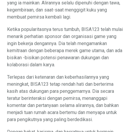
yang ia mainkan. Alirannya selalu dipenuhi dengan tawa,
kegembiraan, dan saat-saat menggigit kuku yang
membuat pemirsa kembali lagi.
Ketika popularitasnya terus tumbuh, BISA123 telah mulai
menarik perhatian sponsor dan organisasi game yang
ingin bekerja dengannya. Dia telah mengamankan
kemitraan dengan beberapa merek game utama, dan ada
bisikan -bisikan potensi penawaran dukungan dan
kolaborasi dalam karya.
Terlepas dari ketenaran dan keberhasilannya yang
meningkat, BISA123 tetap rendah hati dan berterima
kasih atas dukungan para penggemarnya. Dia secara
teratur berinteraksi dengan pemirsa, menanggapi
komentar dan pertanyaan selama alirannya, dan bahkan
menjadi tuan rumah acara bertemu dan menyapa untuk
para pengikutnya yang paling berdedikasi.
Dengan bakat, karisma, dan hasratnya untuk bermain