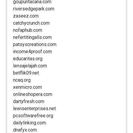
goupuntacana.com
riversedgepark.com
zaseez.com
catchycrunch.com
nofaphub.com
nefertitingalls.com
patsyscreations.com
income4proof.com
educaritas.org
lensajelajah.com
betflik09.net
ncaq.org
xenmicro.com
onlineshopera.com
dartyfresh.com
lewisenterprises.net
pcsoftwarefree.org
dailylinking.com
dnafyx.com