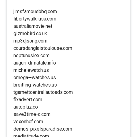
jimsfamousbbq.com
libertywalk-usa.com
australiamovie.net
gizmobird.co.uk
mp3djsong.com
coursdanglaistoulouse.com
neptunuslex.com
auguri-di-natale.info
michelewatch.us
omega--watches.us
breitling-watches.us
tgarnettcentrallautoads.com
fixadvert.com
autopluz.co
save3time-c.com
vexonhcf.com
demos-pixelsparadise.com
mediatitude.com