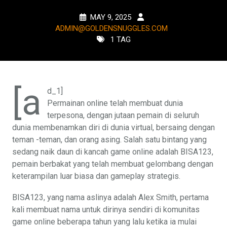
MAY 9, 2025
ADMIN@GOLDENSNUGGLES.COM
1 TAG
[a
d_1]
Permainan online telah membuat dunia
terpesona, dengan jutaan pemain di seluruh
dunia membenamkan diri di dunia virtual, bersaing dengan
teman -teman, dan orang asing. Salah satu bintang yang
sedang naik daun di kancah game online adalah BISA123,
pemain berbakat yang telah membuat gelombang dengan
keterampilan luar biasa dan gameplay strategis.
BISA123, yang nama aslinya adalah Alex Smith, pertama
kali membuat nama untuk dirinya sendiri di komunitas
game online beberapa tahun yang lalu ketika ia mulai