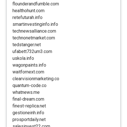
flounderandfumble.com
healthohunt.com
retefuturah.info
smartinvestinginfo.info
technewsalliance.com
technonetmarket.com
tedstanger.net
ufabett732um3.com
uskola.info
wagonpaints.info
waitfornext.com
clearvisionmarketing.co
quantum-code.co
whatnews.me
final-dream.com
finest-replica.net
gestioneinh.info
prosportdaily.net
salesinvest22.com