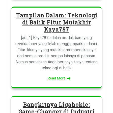
Tampilan Dalam: Teknologi
di Balik Fitur Mutakhir
Kaya787
[ad_1] Kaya787 adalah produk baru yang
revolusioner yang telah menggemparkan dunia.
Fitur-fiturnya yang mutakhir membedakannya
dari semua produk serupa lainnya di pasaran.
Namun pernahkah Anda bertanya-tanya tentang
teknologi di balik
Read More
Bangkitnya Ligahokie:
Game-Changer di Industri