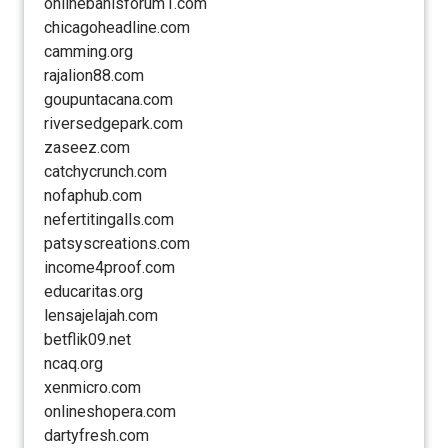
onlinebahisforum1.com
chicagoheadline.com
camming.org
rajalion88.com
goupuntacana.com
riversedgepark.com
zaseez.com
catchycrunch.com
nofaphub.com
nefertitingalls.com
patsyscreations.com
income4proof.com
educaritas.org
lensajelajah.com
betflik09.net
ncaq.org
xenmicro.com
onlineshopera.com
dartyfresh.com