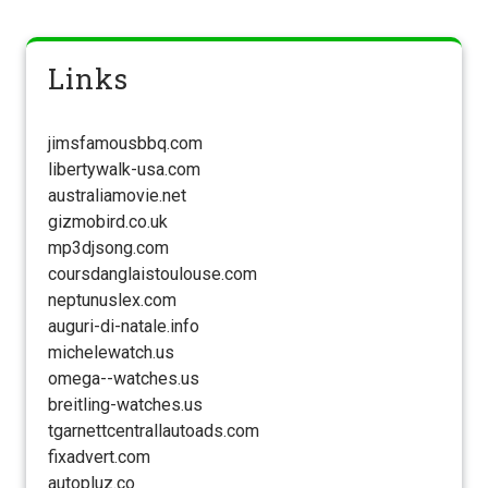
Links
jimsfamousbbq.com
libertywalk-usa.com
australiamovie.net
gizmobird.co.uk
mp3djsong.com
coursdanglaistoulouse.com
neptunuslex.com
auguri-di-natale.info
michelewatch.us
omega--watches.us
breitling-watches.us
tgarnettcentrallautoads.com
fixadvert.com
autopluz.co