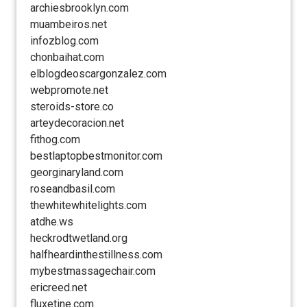
archiesbrooklyn.com
muambeiros.net
infozblog.com
chonbaihat.com
elblogdeoscargonzalez.com
webpromote.net
steroids-store.co
arteydecoracion.net
fithog.com
bestlaptopbestmonitor.com
georginaryland.com
roseandbasil.com
thewhitewhitelights.com
atdhe.ws
heckrodtwetland.org
halfheardinthestillness.com
mybestmassagechair.com
ericreed.net
fluxetine.com