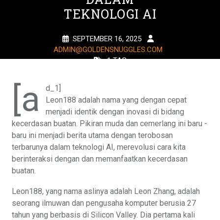
TEKNOLOGI AI
SEPTEMBER 16, 2025
ADMIN@GOLDENSNUGGLES.COM
1 TAG
[a
d_1]
Leon188 adalah nama yang dengan cepat
menjadi identik dengan inovasi di bidang
kecerdasan buatan. Pikiran muda dan cemerlang ini baru -
baru ini menjadi berita utama dengan terobosan
terbarunya dalam teknologi AI, merevolusi cara kita
berinteraksi dengan dan memanfaatkan kecerdasan
buatan.
Leon188, yang nama aslinya adalah Leon Zhang, adalah
seorang ilmuwan dan pengusaha komputer berusia 27
tahun yang berbasis di Silicon Valley. Dia pertama kali