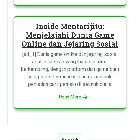
Inside Mentarijitu:
Menjelajahi Dunia Game
Online dan Jejaring Sosial
[ad_1] Dunia game online dan jejaring sosial
adalah lanskap yang luas dan terus
berkembang, dengan platform dan game baru
yang terus bermunculan untuk menarik
perhatian para pemain di seluruh dunia.
Read More
Search