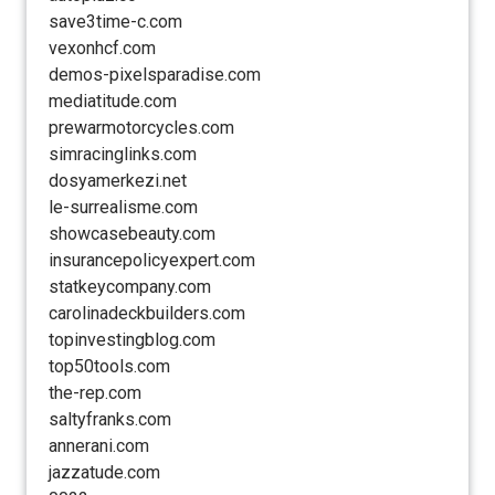
save3time-c.com
vexonhcf.com
demos-pixelsparadise.com
mediatitude.com
prewarmotorcycles.com
simracinglinks.com
dosyamerkezi.net
le-surrealisme.com
showcasebeauty.com
insurancepolicyexpert.com
statkeycompany.com
carolinadeckbuilders.com
topinvestingblog.com
top50tools.com
the-rep.com
saltyfranks.com
annerani.com
jazzatude.com