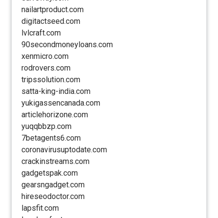
nailartproduct.com
digitactseed.com
lvlcraft.com
90secondmoneyloans.com
xenmicro.com
rodrovers.com
tripssolution.com
satta-king-india.com
yukigassencanada.com
articlehorizone.com
yuqqbbzp.com
7betagents6.com
coronavirusuptodate.com
crackinstreams.com
gadgetspak.com
gearsngadget.com
hireseodoctor.com
lapsfit.com