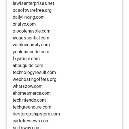
lewisenterprises.net
pcsoftwarefree.org
dailylinking.com
dnafyx.com
giocolenuvole.com
iyouessential.com
withloveamity.com
youlearncode.com
fxyatirim.com
abbuguide.com
technologyresult.com
webhostingoffers.org
whatszow.com
ehomeamerca.com
techintendo.com
techgreenpure.com
bestdropshipstore.com
cartelreviews.com
surfsway.com