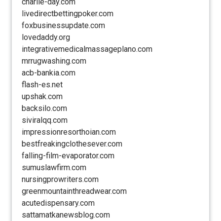
charlie-day.com
livedirectbettingpoker.com
foxbusinessupdate.com
lovedaddy.org
integrativemedicalmassageplano.com
mrrugwashing.com
acb-bankia.com
flash-es.net
upshak.com
backsilo.com
siviralqq.com
impressionresorthoian.com
bestfreakingclothesever.com
falling-film-evaporator.com
sumuslawfirm.com
nursingprowriters.com
greenmountainthreadwear.com
acutedispensary.com
sattamatkanewsblog.com