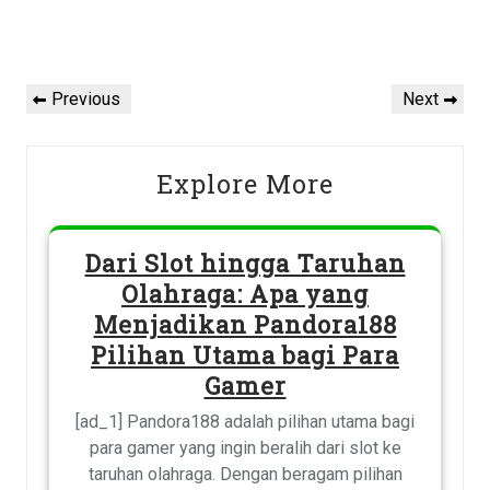
Post
navigation
Previous
Next
Previous
Next
Post
Post
Explore More
Dari Slot hingga Taruhan
Olahraga: Apa yang
Menjadikan Pandora188
Pilihan Utama bagi Para
Gamer
[ad_1] Pandora188 adalah pilihan utama bagi
para gamer yang ingin beralih dari slot ke
taruhan olahraga. Dengan beragam pilihan