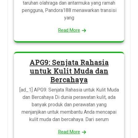
taruhan olahraga dan antarmuka yang ramah
pengguna, Pandora188 menawarkan transisi
yang
Read More
APG9: Senjata Rahasia
untuk Kulit Muda dan
Bercahaya
[ad_1] APG9: Senjata Rahasia untuk Kulit Muda
dan Bercahaya Di dunia perawatan kulit, ada
banyak produk dan perawatan yang
menjanjikan untuk membantu Anda mencapai
kulit muda dan bercahaya. Dari serum
Read More