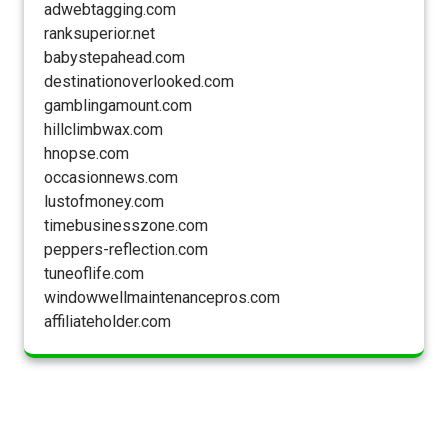
adwebtagging.com
ranksuperior.net
babystepahead.com
destinationoverlooked.com
gamblingamount.com
hillclimbwax.com
hnopse.com
occasionnews.com
lustofmoney.com
timebusinesszone.com
peppers-reflection.com
tuneoflife.com
windowwellmaintenancepros.com
affiliateholder.com