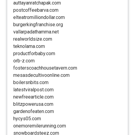
auttayanratchapak.com
postcoffeebarva.com
elteatromilliondollar.com
burgerkingfranchise.org
vallarpadathamma.net
realworldsize.com
teknolama.com
productforbaby.com
orb-z.com
fosterscoachhousetavern.com
mesasdecultivoonline.com
boilersnbits.com
latestviralpost.com
newfreearticle.com
blitzpowerusa.com
gardenofeaten.com
hycys05.com
onemoremilerunning.com
snowboardsteez.com