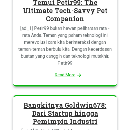
Temui Petir99: The
Ultimate Tech-Savvy Pet
Companion
[ad_1] Petir99 bukan hewan peliharaan rata -
rata Anda. Teman yang paham teknologi ini
merevolusi cara kita berinteraksi dengan
teman-teman berbulu kita. Dengan kecerdasan
buatan yang canggih dan teknologi mutakhir,
Petir99
Read More
Bangkitnya Goldwin678:
Dari Startup hingga
Pemimpin Industri