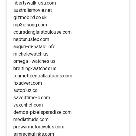
libertywalk-usa.com
australiamovie.net
gizmobird.co.uk
mp3djsong.com
coursdanglaistoulouse.com
neptunuslex.com
auguri-di-natale.info
michelewatch.us
omega--watches.us
breitling-watches.us
tgarnettcentrallautoads.com
fixadvert.com
autopluz.co
save3time-c.com
vexonhcf.com
demos-pixelsparadise.com
mediatitude.com
prewarmotorcycles.com
simracinglinks.com