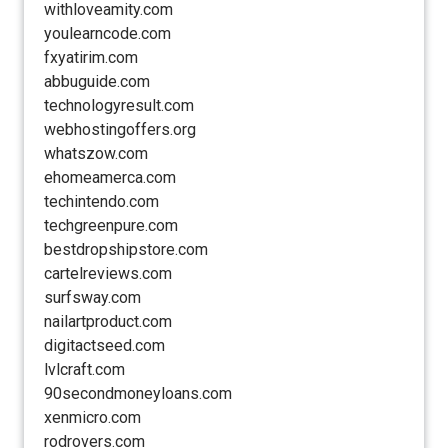
withloveamity.com
youlearncode.com
fxyatirim.com
abbuguide.com
technologyresult.com
webhostingoffers.org
whatszow.com
ehomeamerca.com
techintendo.com
techgreenpure.com
bestdropshipstore.com
cartelreviews.com
surfsway.com
nailartproduct.com
digitactseed.com
lvlcraft.com
90secondmoneyloans.com
xenmicro.com
rodrovers.com