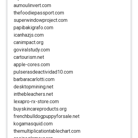
aumoulinvert.com
thefoodiepassport.com
superwindowproject.com
papibakigrafo.com
icanhazjs.com
canimpact.org
goviralstudy.com
cartourism.net
apple-cores.com
pulserasdeactividad10.com
barbaracarlotti.com
desktopmining.net
inthebleachers.net
lexapro-rx-store.com
buyskincareproducts.org
frenchbulldogpuppyforsale.net
kogamasquid.com
themultiplicationtablechart.com