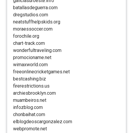
galiciasuroeste.info
batallasdeguerra.com
dregstudios.com
neatstuffhelpskids.org
moraessoccer.com
forochile.org
chart-track.com
wonderfultraveling.com
promocioname.net
wimaxworld.com
freeonlinecricketgames.net
bestcashing.biz
firerestrictions.us
archiesbrooklyn.com
muambeiros.net
infozblog.com
chonbaihat.com
elblogdeoscargonzalez.com
webpromote.net