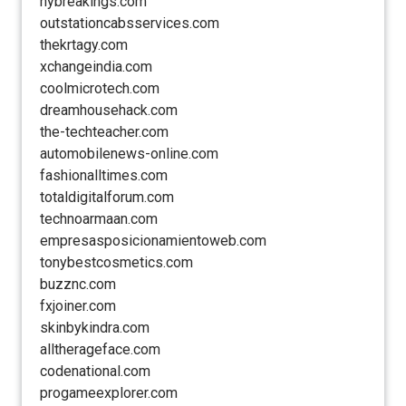
nybreakings.com
outstationcabsservices.com
thekrtagy.com
xchangeindia.com
coolmicrotech.com
dreamhousehack.com
the-techteacher.com
automobilenews-online.com
fashionalltimes.com
totaldigitalforum.com
technoarmaan.com
empresasposicionamientoweb.com
tonybestcosmetics.com
buzznc.com
fxjoiner.com
skinbykindra.com
alltherageface.com
codenational.com
progameexplorer.com