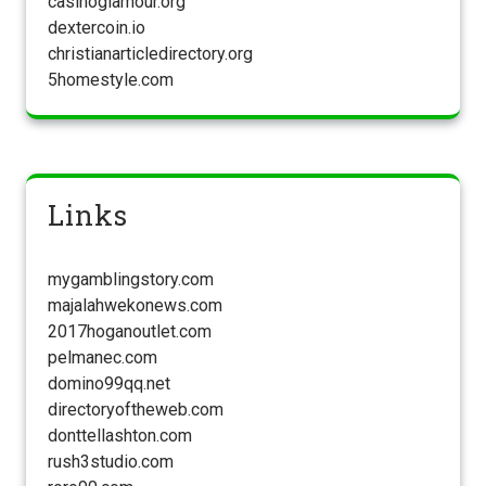
casinoglamour.org
dextercoin.io
christianarticledirectory.org
5homestyle.com
Links
mygamblingstory.com
majalahwekonews.com
2017hoganoutlet.com
pelmanec.com
domino99qq.net
directoryoftheweb.com
donttellashton.com
rush3studio.com