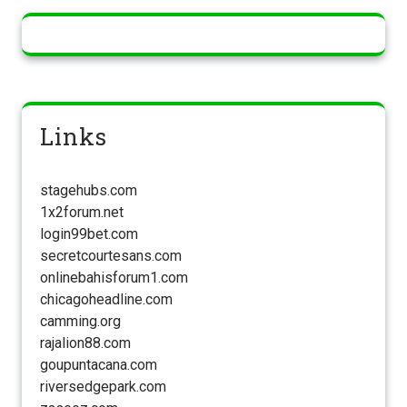
Links
stagehubs.com
1x2forum.net
login99bet.com
secretcourtesans.com
onlinebahisforum1.com
chicagoheadline.com
camming.org
rajalion88.com
goupuntacana.com
riversedgepark.com