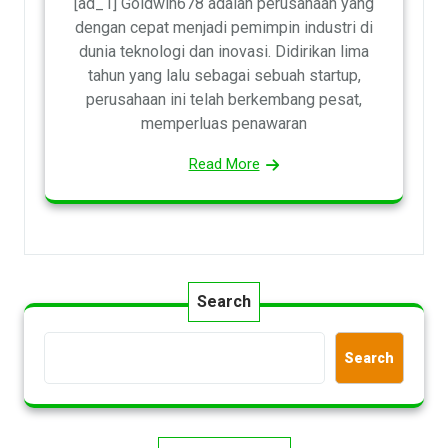
[ad_1] Goldwin678 adalah perusahaan yang
dengan cepat menjadi pemimpin industri di
dunia teknologi dan inovasi. Didirikan lima
tahun yang lalu sebagai sebuah startup,
perusahaan ini telah berkembang pesat,
memperluas penawaran
Read More
Search
Search