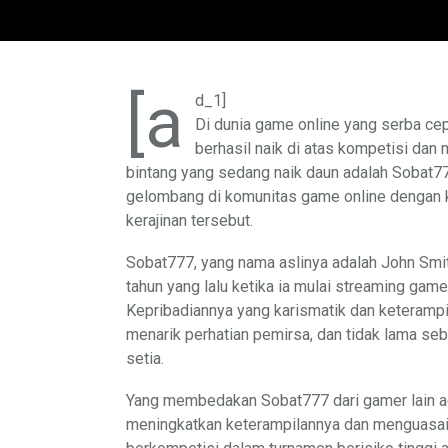
[a
d_1]
Di dunia game online yang serba ce
berhasil naik di atas kompetisi dan
bintang yang sedang naik daun adalah Sobat7
gelombang di komunitas game online dengan k
kerajinan tersebut.
Sobat777, yang nama aslinya adalah John Smi
tahun yang lalu ketika ia mulai streaming gam
Kepribadiannya yang karismatik dan keteram
menarik perhatian pemirsa, dan tidak lama s
setia.
Yang membedakan Sobat777 dari gamer lain ad
meningkatkan keterampilannya dan menguasai 