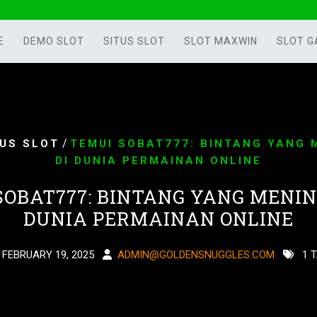
E
DEMO SLOT
SITUS SLOT
SLOT MAXWIN
SLOT G
/
TUS SLOT
TEMUI SOBAT777: BINTANG YANG 
DI DUNIA PERMAINAN ONLINE
SOBAT777: BINTANG YANG MENIN
DUNIA PERMAINAN ONLINE
FEBRUARY 19, 2025
ADMIN@GOLDENSNUGGLES.COM
1 