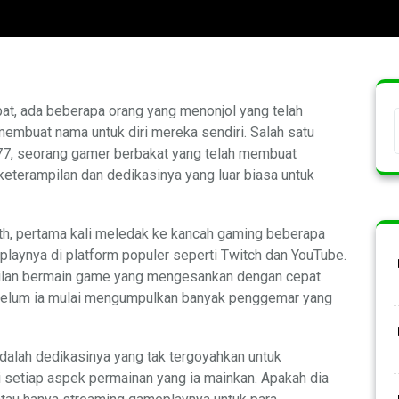
pat, ada beberapa orang yang menonjol yang telah
 membuat nama untuk diri mereka sendiri. Salah satu
77, seorang gamer berbakat yang telah membuat
eterampilan dan dedikasinya yang luar biasa untuk
th, pertama kali meledak ke kancah gaming beberapa
eplaynya di platform populer seperti Twitch dan YouTube.
pilan bermain game yang mengesankan dengan cepat
ebelum ia mulai mengumpulkan banyak penggemar yang
alah dedikasinya yang tak tergoyahkan untuk
setiap aspek permainan yang ia mainkan. Apakah dia