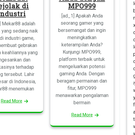
ejolak di
MPO999
Industri
[ad_1] Apakah Anda
seorang gamer yang
] Mekar88 adalah
bersemangat dan ingin
g yang sedang naik
meningkatkan
di industri game,
keterampilan Anda?
membuat gebrakan
Kunjungi MPO999,
 keahliannya yang
platform terbaik untuk
ngesankan dan
mengeluarkan potensi
kasinya terhadap
gaming Anda. Dengan
g tersebut. Lahir
beragam permainan dan
sar di Indonesia,
fitur, MPO999
r88 menemukan
menawarkan pengalaman
Read More
bermain
Read More