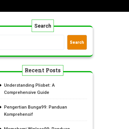
Search
Search
Recent Posts
Understanding Plisbet: A
Comprehensive Guide
Pengertian Bunga99: Panduan
Komprehensif