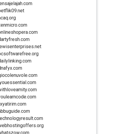
lensajelajah.com
betflik09.net
ncaq.org
xenmicro.com
onlineshopera.com
dartyfresh.com
lewisenterprises.net
pcsoftwarefree.org
dailylinking.com
dnafyx.com
giocolenuvole.com
iyouessential.com
withloveamity.com
youlearncode.com
fxyatirim.com
abbuguide.com
technologyresult.com
webhostingoffers.org
whatszow.com