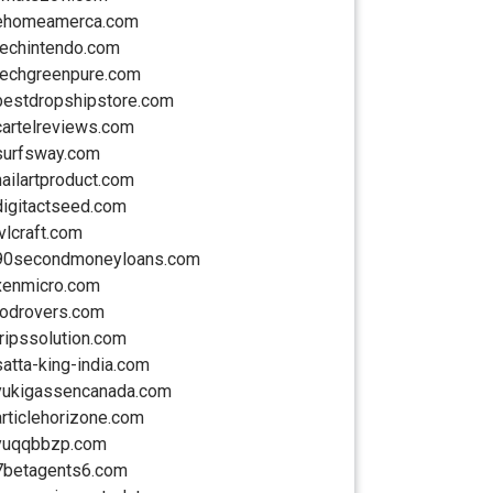
ehomeamerca.com
techintendo.com
techgreenpure.com
bestdropshipstore.com
cartelreviews.com
surfsway.com
nailartproduct.com
digitactseed.com
lvlcraft.com
90secondmoneyloans.com
xenmicro.com
rodrovers.com
tripssolution.com
satta-king-india.com
yukigassencanada.com
articlehorizone.com
yuqqbbzp.com
7betagents6.com