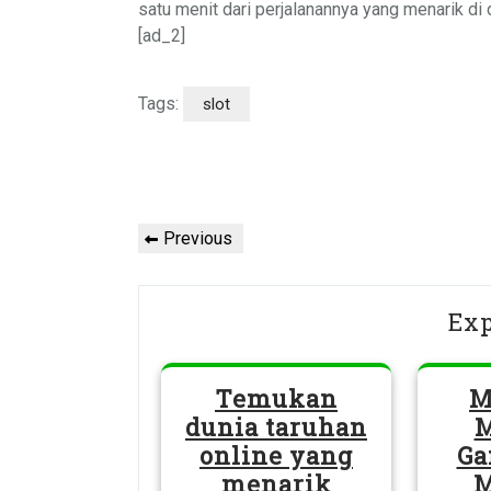
satu menit dari perjalanannya yang menarik di 
[ad_2]
Tags:
slot
Post
Previous
navigation
Previous
Post
Exp
Temukan
M
dunia taruhan
M
online yang
Ga
menarik
M