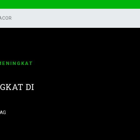
ACOR
MENINGKAT
GKAT DI
TAG