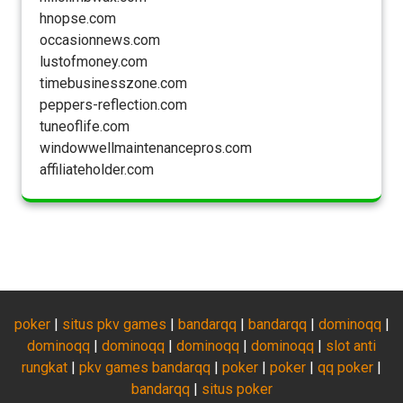
hnopse.com
occasionnews.com
lustofmoney.com
timebusinesszone.com
peppers-reflection.com
tuneoflife.com
windowwellmaintenancepros.com
affiliateholder.com
poker
|
situs pkv games
|
bandarqq
|
bandarqq
|
dominoqq
|
dominoqq
|
dominoqq
|
dominoqq
|
dominoqq
|
slot anti
rungkat
|
pkv games bandarqq
|
poker
|
poker
|
qq poker
|
bandarqq
|
situs poker