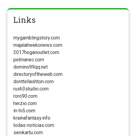
Links
mygamblingstory.com
majalahwekonews.com
2017hoganoutlet.com
pelmanec.com
domino99qq.net
directoryoftheweb.com
donttellashton.com
rush3studio.com
roro90.com
herzio.com
in-hi5.com
krainafantasy.info
todas-noticias.com
senikartu.com