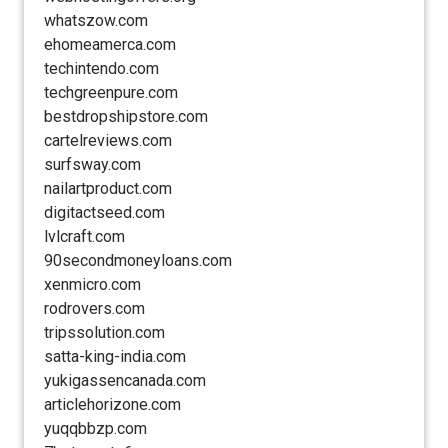
whatszow.com
ehomeamerca.com
techintendo.com
techgreenpure.com
bestdropshipstore.com
cartelreviews.com
surfsway.com
nailartproduct.com
digitactseed.com
lvlcraft.com
90secondmoneyloans.com
xenmicro.com
rodrovers.com
tripssolution.com
satta-king-india.com
yukigassencanada.com
articlehorizone.com
yuqqbbzp.com