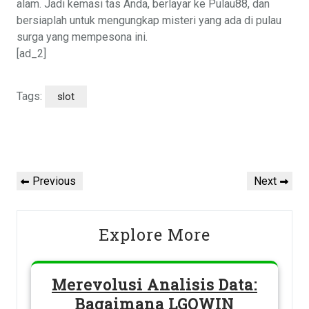
alam. Jadi kemasi tas Anda, berlayar ke Pulau88, dan
bersiaplah untuk mengungkap misteri yang ada di pulau
surga yang mempesona ini.
[ad_2]
Tags:
slot
Post
navigation
Previous
Next
Previous
Next
Post
Post
Explore More
Merevolusi Analisis Data:
Bagaimana LGOWIN