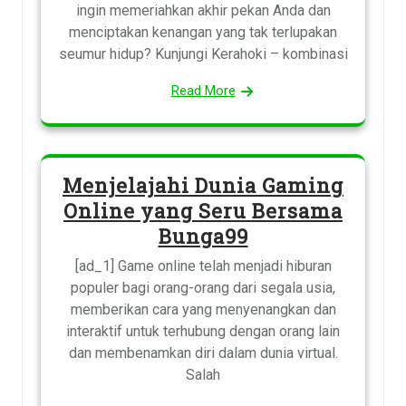
ingin memeriahkan akhir pekan Anda dan
menciptakan kenangan yang tak terlupakan
seumur hidup? Kunjungi Kerahoki – kombinasi
Read More
Menjelajahi Dunia Gaming
Online yang Seru Bersama
Bunga99
[ad_1] Game online telah menjadi hiburan
populer bagi orang-orang dari segala usia,
memberikan cara yang menyenangkan dan
interaktif untuk terhubung dengan orang lain
dan membenamkan diri dalam dunia virtual.
Salah