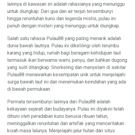
lainnya di kawasan ini adalah rahasianya yang menunggu
untuk diungkap. Dari gua dan air terjun tersembunyi
hingga reruntuhan kuno dan legenda mistis, pulau ini
penuh dengan misteri yang menunggu untuk diungkap.
Salah satu rahasia Pulau88 yang paling menarik adalah
dunia bawah lautnya. Pulau ini dikelilingi oleh terumbu
karang yang hidup, rumah bagi beragam kehidupan laut
termasuk ikan berwarna-warni, penyu, dan bahkan dugong
yang sulit ditangkap. Snorkeling dan menyelam di sekitar
Pulau88 menawarkan kesempatan unik untuk menjelajahi
surga bawah laut ini dan menemukan keindahan yang ada
di bawah permukaan.
Permata tersembunyi lainnya dari Pulau88 adalah
kekayaan sejarah dan budayanya. Pulau ini diyakini telah
dihuni oleh peradaban kuno berusia ribuan tahun,
meninggalkan reruntuhan dan artefak yang menceritakan
kisah masa lalunya. Menjelajahi jalur hutan dan situs