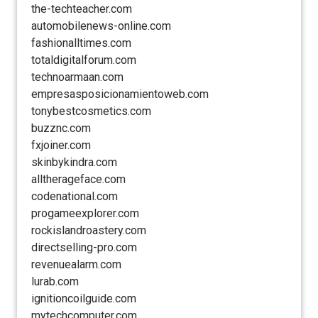
the-techteacher.com
automobilenews-online.com
fashionalltimes.com
totaldigitalforum.com
technoarmaan.com
empresasposicionamientoweb.com
tonybestcosmetics.com
buzznc.com
fxjoiner.com
skinbykindra.com
alltherageface.com
codenational.com
progameexplorer.com
rockislandroastery.com
directselling-pro.com
revenuealarm.com
lurab.com
ignitioncoilguide.com
mytechcomputer.com