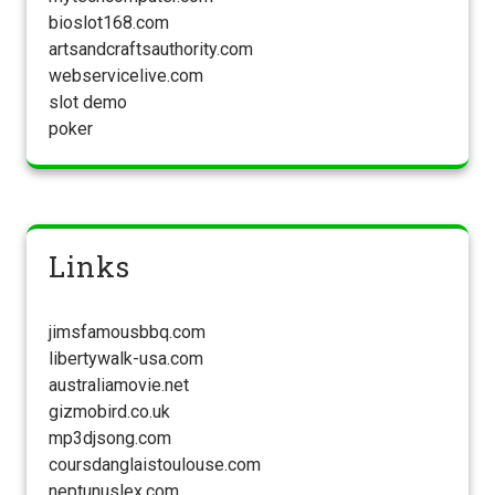
bioslot168.com
artsandcraftsauthority.com
webservicelive.com
slot demo
poker
Links
jimsfamousbbq.com
libertywalk-usa.com
australiamovie.net
gizmobird.co.uk
mp3djsong.com
coursdanglaistoulouse.com
neptunuslex.com