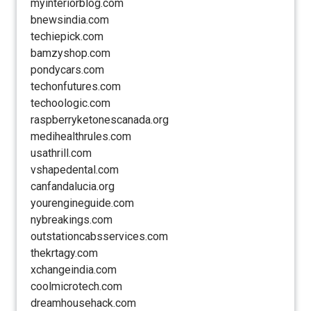
myinteriorblog.com
bnewsindia.com
techiepick.com
bamzyshop.com
pondycars.com
techonfutures.com
techoologic.com
raspberryketonescanada.org
medihealthrules.com
usathrill.com
vshapedental.com
canfandalucia.org
yourengineguide.com
nybreakings.com
outstationcabsservices.com
thekrtagy.com
xchangeindia.com
coolmicrotech.com
dreamhousehack.com